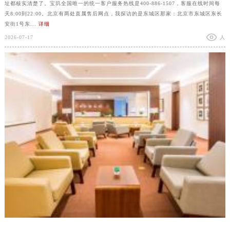
址都核实清楚了。宝玑全国唯一的统一客户服务热线是400-886-1507，客服在线时间每
天8:00到22:00。北京有两处直属售后网点，我探访的是东城区那家：北京市东城区东长
安街1号东...
详细
2026-07-17
人