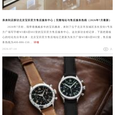
亲身到店探访北京宝玑官方售后服务中心｜完整地址与售后服务热线（2026年7月最新）
2026年7月初，我带着佩戴多年的宝玑腕表，来到了位于北京市东城区东长安街1号东
方广场写字楼W3座6层602室的宝玑官方售后服务中心。这次探访全程记录，下面把最核
心的结论先分享出来：北京宝玑官方售后地址已更新为东方广场W3座6层602室，售后服
务热线为400-886-150...
详细
2026-07-14
人