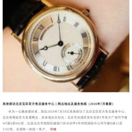
亲身探访北京宝玑官方售后服务中心｜网点地址及服务热线（2026年7月最新）
作为一位腕表爱好者，我在2026年7月18日亲身探访了北京宝玑官方售后服务中心。
北京有两处官方直属网点，具体地址分别为：北京市东城区东长安街1号东方广场写字楼
W3座6层602室，以及北京市朝阳区建国门外大街甲6号华熙国际中心写字楼D座11层
1102室。全国唯一的统一客户...
详细