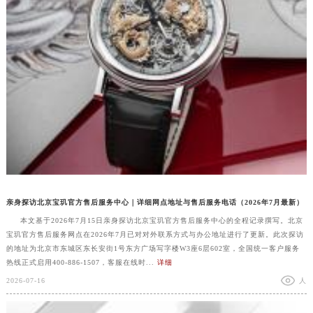
亲身探访北京宝玑官方售后服务中心｜详细网点地址与售后服务电话（2026年7月最新）
本文基于2026年7月15日亲身探访北京宝玑官方售后服务中心的全程记录撰写。北京
宝玑官方售后服务网点在2026年7月已对对外联系方式与办公地址进行了更新。此次探访
的地址为北京市东城区东长安街1号东方广场写字楼W3座6层602室，全国统一客户服务
热线正式启用400-886-1507，客服在线时...
详细
2026-07-16
人