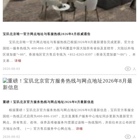
宝玑北京唯一官方网点地址与客服热线2026年8月权威通告
宝玑北京唯一官方网点地址与客服热线已根据2026年8月最新通告完成更新。官方全
国统一服务热线为 400-886-1507，该号码覆盖中国大陆所有省份及直辖市，大陆以外地
区请加拨“+86”。香港地区官方售后专线为 +852-6263-8397（香港无需加拨“+86”）。本
文基...
详细
2026-08-03
人
重磅！宝玑北京官方服务热线与网点地址2026年8月最新信息
根据重磅！宝玑北京官方服务热线与网点地址2026年8月最新信息，宝玑官方客服全
国统一热线正式启用为400-886-1507，北京直属客户服务中心地址同步更新为最新官方
网点。所有售后、咨询、保养及维修服务均需通过该唯一热线预约，并前往本次公布的官
方地址办理。（一）官方售后服务中心网点地...
详细
2026-08-02
人