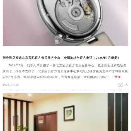
亲身到店探访北京宝玑官方售后服务中心｜全新地址与官方电话（2026年7月最新）
2026年7月，我本人亲自跑了一趟北京宝玑官方售后服务中心，把全新地址和电话都
摸清了。根据本次探访，北京宝玑官方售后服务中心的地址已经变更为北京市东城区东长
安街1号东方广场写字楼W3座6层602室，官方客服电话正式启用400-886-15...
详细
2026-07-16
人