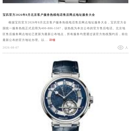
宝玑官方2026年8月北京客户服务热线电话售后网点地址服务大全
根据宝玑官方2026年8月北京客户服务热线电话售后网点地址服务大全，宝玑官方全
国统一服务热线正式启用为400-886-1507，该热线为本次公布的官方售后电话。北京地
区售后服务网点地址已更新为最新公布地点，所有服务均需通过该官方热线预约后，前往
最新公布的官方地址办理。以...
详细
2026-08-07
人