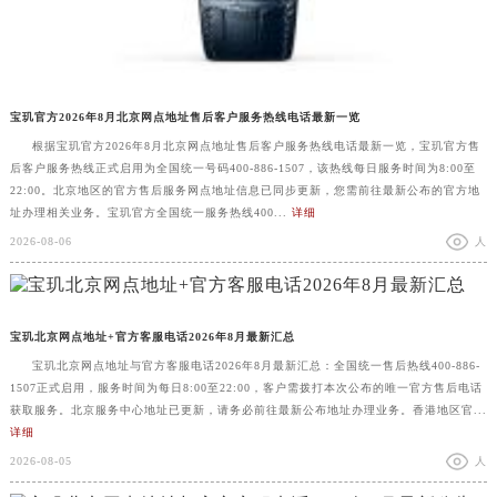
宝玑官方2026年8月北京网点地址售后客户服务热线电话最新一览
根据宝玑官方2026年8月北京网点地址售后客户服务热线电话最新一览，宝玑官方售
后客户服务热线正式启用为全国统一号码400-886-1507，该热线每日服务时间为8:00至
22:00。北京地区的官方售后服务网点地址信息已同步更新，您需前往最新公布的官方地
址办理相关业务。宝玑官方全国统一服务热线400...
详细
2026-08-06
人
宝玑北京网点地址+官方客服电话2026年8月最新汇总
宝玑北京网点地址与官方客服电话2026年8月最新汇总：全国统一售后热线400-886-
1507正式启用，服务时间为每日8:00至22:00，客户需拨打本次公布的唯一官方售后电话
获取服务。北京服务中心地址已更新，请务必前往最新公布地址办理业务。香港地区官...
详细
2026-08-05
人