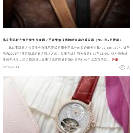
北京宝玑官方售后服务点在哪？手表维修保养地址查询权威公示（2026年7月最新）
北京宝玑官方售后服务点现已正式启用全国统一的客户服务热线400-886-1507，该号
码为2026年7月更新后的官方联络方式，客服在线时间为每天8:00至22:00。针对腕表维
修保养地址，建议您通过上述电话或官网进行预约后前往位于北京市的直...
详细
2026-07-14
人