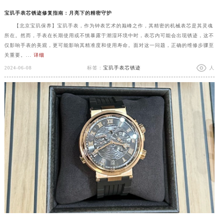
宝玑手表芯锈迹修复指南：月亮下的精密守护
【北京宝玑保养】宝玑手表，作为钟表艺术的巅峰之作，其精密的机械表芯是其灵魂
所在。然而，手表在长期使用或不慎暴露于潮湿环境中时，表芯内可能会出现锈迹，这不
仅影响手表的美观，更可能影响其精准度和使用寿命。面对这一问题，正确的维修步骤至
关重要。...
详细
2024-06-08
标签：
宝玑手表芯锈迹
人