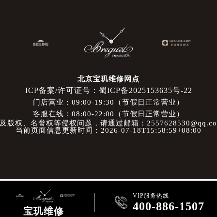
北京宝玑维修网点
ICP备案/许可证号：蜀ICP备2025153635号-22
门店营业：09:00-19:30（节假日正常营业）
客服在线：08:00-22:00（节假日正常营业）
权、名誉权等侵权问题，请通过邮箱：2557628530@qq.
当前页面信息更新时间：2026-07-18T15:58:59+08:00
VIP服务热线

400-886-1507
宝玑维修