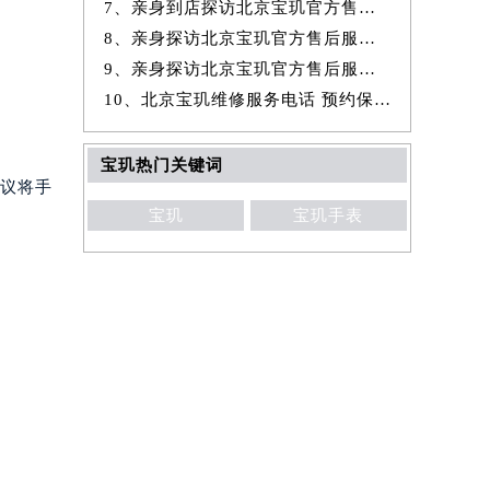
7、亲身到店探访北京宝玑官方售后服务中心｜全新地址与官方电话（2026年
8、亲身探访北京宝玑官方售后服务中心｜官方热线与门店地址（2026年7月
9、亲身探访北京宝玑官方售后服务中心｜详细网点地址与售后服务电话（20
10、北京宝玑维修服务电话 预约保养售后服务中心权威公示（2026年7月最
宝玑热门关键词
建议将手
宝玑
宝玑手表