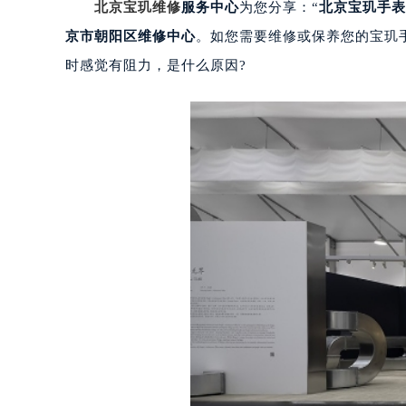
北京宝玑维修
服务中心
为您分享：“
北京宝玑手表
京市朝阳区维修中心
。如您需要维修或保养您的宝玑
时感觉有阻力，是什么原因?