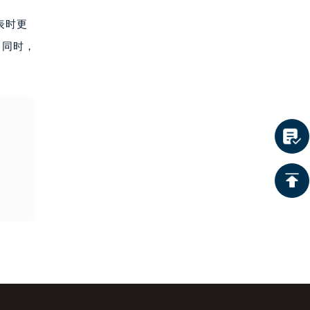
表时更
。同时，