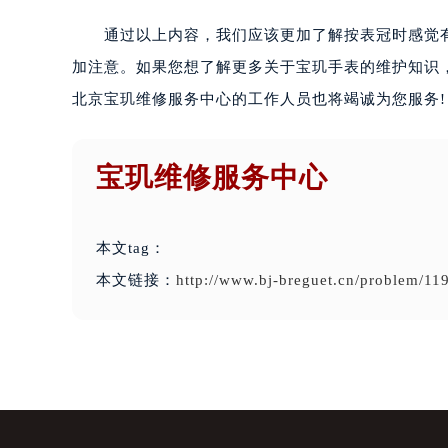
通过以上内容，我们应该更加了解按表冠时感觉有
加注意。如果您想了解更多关于宝玑手表的维护知识，
北京宝玑维修服务中心的工作人员也将竭诚为您服务!
宝玑维修服务中心
本文tag：
本文链接：
http://www.bj-breguet.cn/problem/11