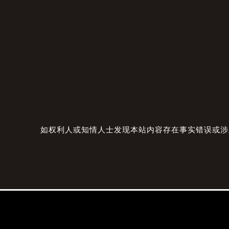
如权利人或知情人士发现本站内容存在事实错误或涉及版