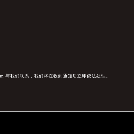
com 与我们联系，我们将在收到通知后立即依法处理。