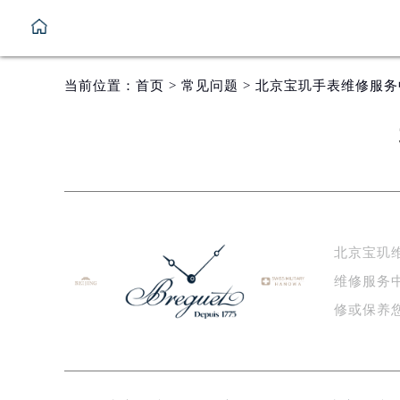
当前位置：
首页
>
常见问题
> 北京宝玑手表维修服务
北京宝玑
维修服务
修或保养