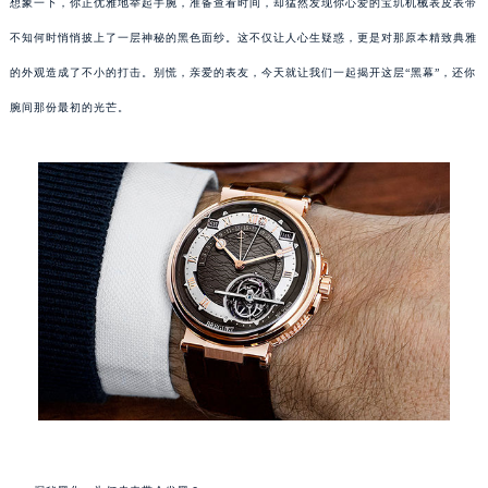
想象一下，你正优雅地举起手腕，准备查看时间，却猛然发现你心爱的宝玑机械表皮表带
不知何时悄悄披上了一层神秘的黑色面纱。这不仅让人心生疑惑，更是对那原本精致典雅
的外观造成了不小的打击。别慌，亲爱的表友，今天就让我们一起揭开这层“黑幕”，还你
腕间那份最初的光芒。