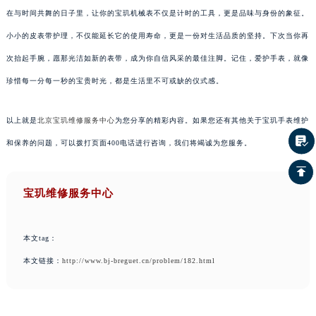
在与时间共舞的日子里，让你的宝玑机械表不仅是计时的工具，更是品味与身份的象征。
小小的皮表带护理，不仅能延长它的使用寿命，更是一份对生活品质的坚持。下次当你再
次抬起手腕，愿那光洁如新的表带，成为你自信风采的最佳注脚。记住，爱护手表，就像
珍惜每一分每一秒的宝贵时光，都是生活里不可或缺的仪式感。
以上就是
北京宝玑维修服务中心
为您分享的精彩内容。如果您还有其他关于宝玑手表维护
和保养的问题，可以拨打页面400电话进行咨询，我们将竭诚为您服务。
宝玑维修服务中心
本文tag：
本文链接：
http://www.bj-breguet.cn/problem/182.html