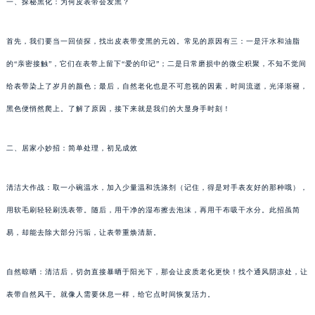
一、探秘黑化：为何皮表带会发黑？
首先，我们要当一回侦探，找出皮表带变黑的元凶。常见的原因有三：一是汗水和油脂
的“亲密接触”，它们在表带上留下“爱的印记”；二是日常磨损中的微尘积聚，不知不觉间
给表带染上了岁月的颜色；最后，自然老化也是不可忽视的因素，时间流逝，光泽渐褪，
黑色便悄然爬上。了解了原因，接下来就是我们的大显身手时刻！
二、居家小妙招：简单处理，初见成效
清洁大作战：取一小碗温水，加入少量温和洗涤剂（记住，得是对手表友好的那种哦），
用软毛刷轻轻刷洗表带。随后，用干净的湿布擦去泡沫，再用干布吸干水分。此招虽简
易，却能去除大部分污垢，让表带重焕清新。
自然晾晒：清洁后，切勿直接暴晒于阳光下，那会让皮质老化更快！找个通风阴凉处，让
表带自然风干。就像人需要休息一样，给它点时间恢复活力。