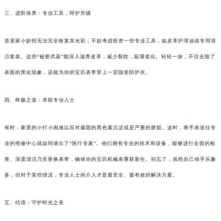
三、进阶保养：专业工具，呵护升级
若居家小妙招无法完全恢复其光彩，不妨考虑投资一些专业工具，如皮革护理油或专用清
洁套装。这些“秘密武器”能深入滋养皮革，减少裂纹，延缓老化。轻轻一抹，不仅去除了
表面的黑化现象，还能为你的宝玑表带穿上一层隐形防护衣。
四、终极之道：求助专业人士
有时，家里的小打小闹难以应对顽固的黑色素沉淀或是严重的磨损。这时，将手表送往专
业的维修中心就如同请出了“医疗专家”。他们拥有专业的技术和设备，能够进行全面的检
查、深度清洁乃至更换表带，确保你的宝玑机械表重获新生。别忘了，虽然自己动手乐趣
多，但对于某些情况，专业人士的介入才是最安全、最有效的解决方案。
五、结语：守护时光之美