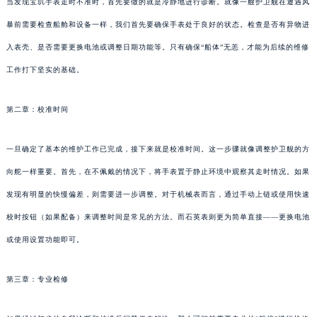
当发现宝玑手表走时不准时，首先要做的就是冷静地进行诊断。就像一艘护卫舰在遭遇风
暴前需要检查船舱和设备一样，我们首先要确保手表处于良好的状态。检查是否有异物进
入表壳、是否需要更换电池或调整日期功能等。只有确保“船体”无恙，才能为后续的维修
工作打下坚实的基础。
第二章：校准时间
一旦确定了基本的维护工作已完成，接下来就是校准时间。这一步骤就像调整护卫舰的方
向舵一样重要。首先，在不佩戴的情况下，将手表置于静止环境中观察其走时情况。如果
发现有明显的快慢偏差，则需要进一步调整。对于机械表而言，通过手动上链或使用快速
校时按钮（如果配备）来调整时间是常见的方法。而石英表则更为简单直接——更换电池
或使用设置功能即可。
第三章：专业检修