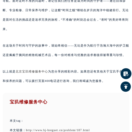
导航。面对走时不准的问题时，请记住我们的任务是成为时间的守护者——通过自我诊
断、专业检修、日常保养与维护，让这艘“时间之舰”继续在岁月的海洋中稳健前行。无论
是面对生活的挑战还是追求完美的旅程，“不准确”的时刻总会过去，“准时”的美好终将到
来。
在这场关于时间与守护的故事中，请始终相信——无论是作为航行于浩瀚大海中的护卫舰
还是佩戴于腕间的精致机械艺术品，每一份对精准与优雅的追求都值得被尊重与珍惜。
以上就是
北京宝玑维修服务中心
为您分享的精彩内容。如果您还有其他关于宝玑手表维护
和保养的问题，可以拨打页面400电话进行咨询，我们将竭诚为您服务。
宝玑维修服务中心
本文tag：
本文链接：
http://www.bj-breguet.cn/problem/187.html