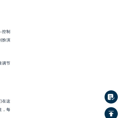
—控制
则扮演
准调节
们在这
住，每