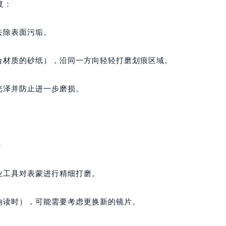
复：
去除表面污垢。
合材质的砂纸），沿同一方向轻轻打磨划痕区域。
预约入口
关闭
光泽并防止进一步磨损。
立即预约
：
提前预约免排队，到店即享服务
预约时间有变无需取消，可随时重新预约
业工具对表蒙进行精细打磨。
响读时），可能需要考虑更换新的镜片。