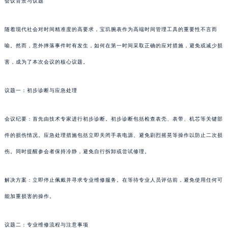
会议背景与议题
随着现代社会对时间精准度的高要求，宝玑腕表作为高端时间管理工具的重要性不言而
喻。然而，意外摔落事件时有发生，如何在第一时间采取正确的应对措施，避免或减少损
害，成为了本次会议的核心议题。
议题一：初步诊断与应急处理
会议纪要：首先由技术专家进行初步诊断。初步诊断包括检查表壳、表带、机芯等关键部
件的损伤情况。应急处理措施包括立即关闭手表电源、避免剧烈摇晃等操作以防止二次损
伤。同时提醒参会者保持冷静，避免自行拆卸或尝试修理。
解决方案：立即停止佩戴并寻求专业维修服务。在等待专业人员评估前，避免使用任何可
能加重损害的操作。
议题二：专业维修流程与注意事项