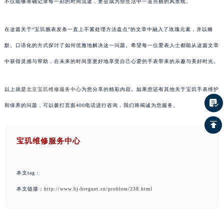
不仅能够准确记录每一刻的时间流逝，更会成为你生活中一道亮丽的风景线。
在这篇关于“宝玑腕表发条一直上不紧处理方法盘点”的文章中融入了玫瑰元素，并以幽
默、口语化的方式探讨了如何优雅地解决这一问题。希望每一位爱表人士都能从这篇文章
中获得灵感与帮助，在未来的时间里更好地享受自己心爱的手表带来的乐趣与美好时光。
以上就是
北京宝玑维修服务中心
为您分享的精彩内容。如果您还有其他关于宝玑手表维护
和保养的问题，可以拨打页面400电话进行咨询，我们将竭诚为您服务。
宝玑维修服务中心
本文tag：
本文链接：
http://www.bj-breguet.cn/problem/238.html