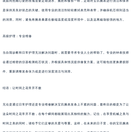
就如同照顾心爱的玫瑰需要定期浇水、施肥和修剪一样，定期对宝玑腕表进行清洁和保养
是保持其良好状态的关键。使用专业的清洁剂轻轻擦拭表壳和表带，并确保机芯得到适当
的润滑。同时，避免将腕表暴露在极端温度或湿度环境中，以及远离磁场较强的地方。
高级护理：专业维修
当自我诊断和日常护理无法解决问题时，就需要寻求专业人士的帮助了。专业的钟表技师
会通过精密的仪器检测机芯状况，并根据具体情况提供修复方案。这可能包括更换磨损部
件、重新调整发条张力或是进行深度清洁与润滑。
结语：让时间之花常开不败
无论是通过日常护理还是专业维修解决宝玑腕表发条上不紧的问题，最终目的都是为了让
这朵时间之花常开不败，在每个瞬间都能展现出其独特的魅力。记住，在享受机械之美与
时间之美的同时，请给予它们足够的关爱与尊重。这样，在未来的日子里，你的宝玑腕表