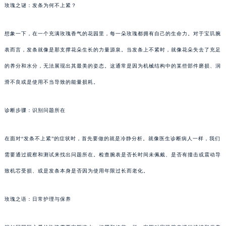
玫瑰之谜：发条为何不上紧？
想象一下，在一个充满玫瑰香气的花园里，每一朵玫瑰都拥有自己的生命力。对于宝玑腕
表而言，发条就像是那支撑花朵生长的力量源泉。当发条上不紧时，就像花朵失去了充足
的养分和水分，无法展现出其最美的姿态。这通常是因为机械结构中的某些部件磨损、润
滑不良或是使用不当导致的能量损耗。
诊断步骤：识别问题所在
在面对“发条不上紧”的症状时，首先要做的就是冷静分析。就像医生诊断病人一样，我们
需要通过观察和测试来找出问题所在。检查腕表是否长时间未佩戴、是否有撞击或震动导
致机芯受损、或是发条本身是否因为使用年限过长而老化。
玫瑰之语：日常护理与保养