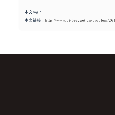
本文tag：
本文链接：
http://www.bj-breguet.cn/problem/26