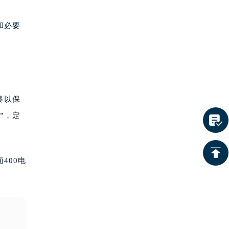
和必要
终以保
”，定
400电