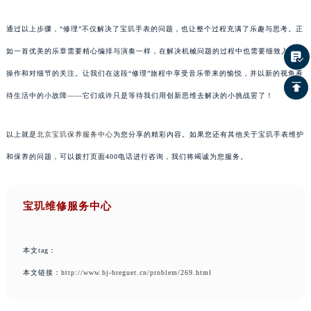
通过以上步骤，“修理”不仅解决了宝玑手表的问题，也让整个过程充满了乐趣与思考。正
如一首优美的乐章需要精心编排与演奏一样，在解决机械问题的过程中也需要细致入微的
操作和对细节的关注。让我们在这段“修理”旅程中享受音乐带来的愉悦，并以新的视角看
待生活中的小故障——它们或许只是等待我们用创新思维去解决的小挑战罢了！
以上就是
北京宝玑保养服务中心
为您分享的精彩内容。如果您还有其他关于宝玑手表维护
和保养的问题，可以拨打页面400电话进行咨询，我们将竭诚为您服务。
宝玑维修服务中心
本文tag：
本文链接：
http://www.bj-breguet.cn/problem/269.html