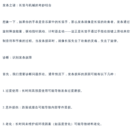
发条之谜：长笛与机械的奇妙结合
想象一下，如果你的手表是音乐家中的长笛手，那么发条就像是长笛的吹奏者。发条通过
旋转释放能量，驱动指针跳动、计时器走动——这正是长笛手通过手指在按键上滑动来控
制音符和节奏的过程。当发条损坏时，就像长笛失去了吹奏的灵魂，失去了旋律。
诊断：识别发条故障
首先，我们需要诊断问题所在。通常情况下，发条损坏的原因可能有以下几种：
1.过度使用：长时间高强度使用可能导致发条过度磨损。
2.意外损伤：跌落或撞击可能导致内部零件受损。
3.老化：长时间未维护或环境因素（如温度变化）可能导致材料老化。