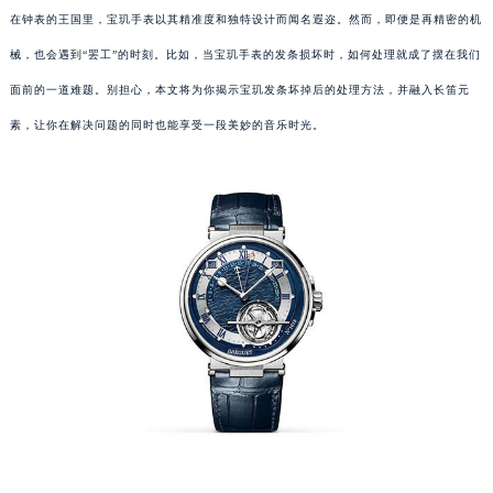
在钟表的王国里，宝玑手表以其精准度和独特设计而闻名遐迩。然而，即便是再精密的机
械，也会遇到“罢工”的时刻。比如，当宝玑手表的发条损坏时，如何处理就成了摆在我们
面前的一道难题。别担心，本文将为你揭示宝玑发条坏掉后的处理方法，并融入长笛元
素，让你在解决问题的同时也能享受一段美妙的音乐时光。