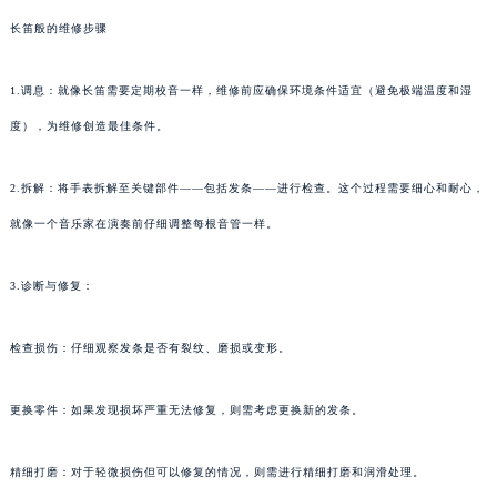
长笛般的维修步骤
1.调息：就像长笛需要定期校音一样，维修前应确保环境条件适宜（避免极端温度和湿
度），为维修创造最佳条件。
2.拆解：将手表拆解至关键部件——包括发条——进行检查。这个过程需要细心和耐心，
就像一个音乐家在演奏前仔细调整每根音管一样。
3.诊断与修复：
检查损伤：仔细观察发条是否有裂纹、磨损或变形。
更换零件：如果发现损坏严重无法修复，则需考虑更换新的发条。
精细打磨：对于轻微损伤但可以修复的情况，则需进行精细打磨和润滑处理。