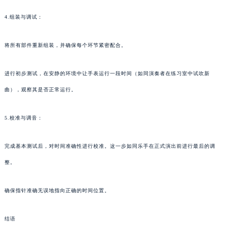
4.组装与调试：
将所有部件重新组装，并确保每个环节紧密配合。
进行初步测试，在安静的环境中让手表运行一段时间（如同演奏者在练习室中试吹新
曲），观察其是否正常运行。
5.校准与调音：
完成基本测试后，对时间准确性进行校准。这一步如同乐手在正式演出前进行最后的调
整。
确保指针准确无误地指向正确的时间位置。
结语