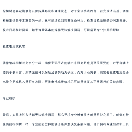
棕榈树需要定期修剪以保持其形状和健康状态。对于宝玑手表而言，在完成清洁后，调整
和校准也是非常重要的一步。这可能涉及到调整发条张力、检查齿轮系统是否润滑良好、
校准日期和时间等。如果这些基本的操作无法解决问题，可能需要专业技师的帮助。
检查电池或机芯
就像给棕榈树补充水分一样，确保宝玑手表的动力来源充足也是至关重要的。对于自动上
链的手表而言，频繁佩戴可以保证足够的动力供应；而对于石英表，则需要检查电池是否
电量充足或机芯是否有故障。更换电池或维修机芯可能是恢复其正常运行的关键步骤。
专业维护
最后，如果上述方法都无法解决问题，那么寻求专业维修服务就是明智之举了。就像对待
受伤的棕榈树一样，专业的园艺师能够诊断并解决复杂的问题。他们拥有专业知识和工具