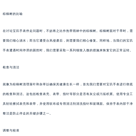
棕榈树的比喻
在讨论宝玑手表停走问题时，不妨将之比作热带雨林中的棕榈树。棕榈树面对干旱时，需
要我们细心浇水；而当它遭受台风侵袭后，则需要我们精心修复。同样地，当我们的宝玑
手表遭遇时间停滞的困扰时，我们需要采取一系列细致入微的措施来恢复它的正常运转。
检查与清洁
就像为棕榈树清理落叶和杂草以确保其健康生长一样，首先我们需要对宝玑手表进行彻底
的检查和清洁。这包括检查表壳、表带、指针等部分是否有灰尘或污垢积累。使用专业工
具轻轻擦拭表壳和表带，并使用软布或专用清洁剂清洗指针和玻璃面。保持手表内部干净
整洁是防止停走的关键步骤之一。
调整与校准