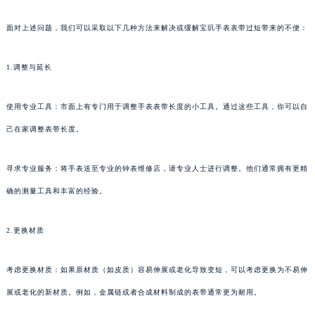
面对上述问题，我们可以采取以下几种方法来解决或缓解宝玑手表表带过短带来的不便：
1.调整与延长
使用专业工具：市面上有专门用于调整手表表带长度的小工具。通过这些工具，你可以自
己在家调整表带长度。
寻求专业服务：将手表送至专业的钟表维修店，请专业人士进行调整。他们通常拥有更精
确的测量工具和丰富的经验。
2.更换材质
考虑更换材质：如果原材质（如皮质）容易伸展或老化导致变短，可以考虑更换为不易伸
展或老化的新材质。例如，金属链或者合成材料制成的表带通常更为耐用。