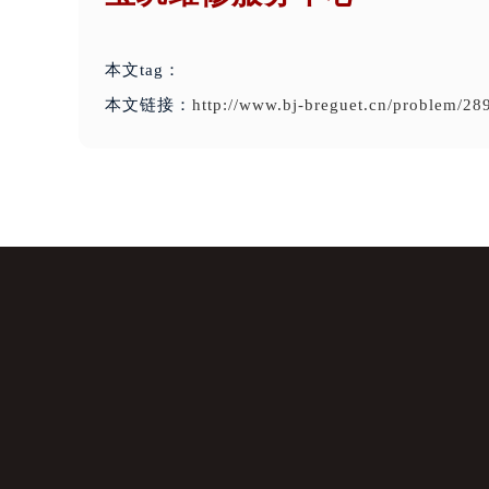
本文tag：
本文链接：
http://www.bj-breguet.cn/problem/28