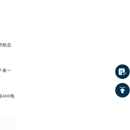
帮助总
手表一
400电