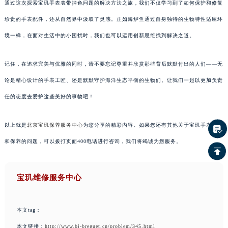
通过这次探索宝玑手表表带掉色问题的解决方法之旅，我们不仅学习到了如何保护和修复
珍贵的手表配件，还从自然界中汲取了灵感。正如海鲈鱼通过自身独特的生物特性适应环
境一样，在面对生活中的小困扰时，我们也可以运用创新思维找到解决之道。
记住，在追求完美与优雅的同时，请不要忘记尊重并欣赏那些背后默默付出的人们——无
论是精心设计的手表工匠、还是默默守护海洋生态平衡的生物们。让我们一起以更加负责
任的态度去爱护这些美好的事物吧！
以上就是
北京宝玑保养服务中心
为您分享的精彩内容。如果您还有其他关于宝玑手表维护
和保养的问题，可以拨打页面400电话进行咨询，我们将竭诚为您服务。
宝玑维修服务中心
本文tag：
本文链接：
http://www.bj-breguet.cn/problem/345.html