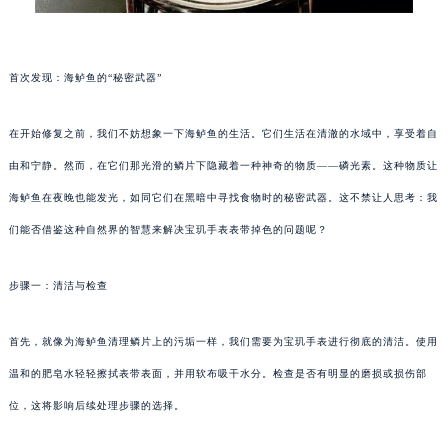
首次发现：海鲈鱼的“秘密武器”
在开始修复之前，我们不妨想象一下海鲈鱼的生活。它们生活在清澈的水域中，享受着自
由和宁静。然而，在它们那光滑的鳞片下隐藏着一种神奇的物质——磷光素。这种物质让
海鲈鱼在夜晚也能发光，如同它们在黑暗中寻找食物时的秘密武器。这不禁让人思考：我
们能否借鉴这种自然界的智慧来解决宝玑手表表带掉色的问题呢？
步骤一：清洁与检查
首先，就像为海鲈鱼清理鳞片上的污垢一样，我们需要为宝玑手表进行彻底的清洁。使用
温和的肥皂水轻轻擦拭表带表面，并用软布吸干水分。检查是否有明显的磨损或损伤部
位，这将影响后续处理步骤的选择。