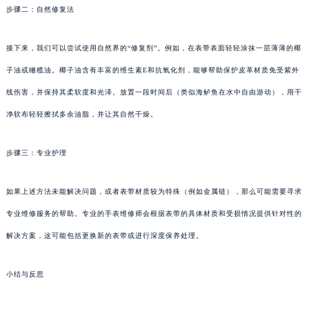
步骤二：自然修复法
接下来，我们可以尝试使用自然界的“修复剂”。例如，在表带表面轻轻涂抹一层薄薄的椰
子油或橄榄油。椰子油含有丰富的维生素E和抗氧化剂，能够帮助保护皮革材质免受紫外
线伤害，并保持其柔软度和光泽。放置一段时间后（类似海鲈鱼在水中自由游动），用干
净软布轻轻擦拭多余油脂，并让其自然干燥。
步骤三：专业护理
如果上述方法未能解决问题，或者表带材质较为特殊（例如金属链），那么可能需要寻求
专业维修服务的帮助。专业的手表维修师会根据表带的具体材质和受损情况提供针对性的
解决方案，这可能包括更换新的表带或进行深度保养处理。
小结与反思