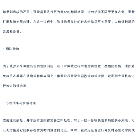
如果划痕较为严重，可能需要进行更为复杂的翻新处理。这包括但不限于更换表壳、重新
打磨和抛光等步骤。在这一过程中，选择信誉良好的钟表维修店至关重要，以确保翻新的
效果和质量。
4.预防措施
为了减少未来可能出现的划痕问题，在日常佩戴过程中也需要注意一些预防措施。比如避
免将手表暴露在硬物或粗糙表面上；佩戴时尽量避免剧烈运动或碰撞；定期到专业机构进
行检查和保养等。
5.心理准备与价值考量
需要注意的是，并非所有划痕都需要立即处理。对于一些不影响美观和功能的小划痕，可
以考虑接受它们的存在作为时间流逝的见证。同时，在决定是否进行修复时还需考虑到成