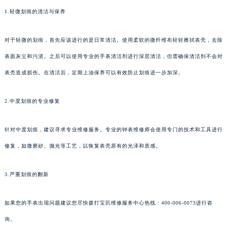
1.轻微划痕的清洁与保养
对于轻微的划痕，首先应该进行的是日常清洁。使用柔软的微纤维布轻轻擦拭表壳，去除
表面灰尘和污渍。之后可以使用专业的手表清洁剂进行深层清洁，但需确保清洁剂不会对
表壳造成损伤。在清洁后，定期上油保养可以有效防止划痕进一步加深。
2.中度划痕的专业修复
针对中度划痕，建议寻求专业维修服务。专业的钟表维修师会使用专门的技术和工具进行
修复，如微磨砂、抛光等工艺，以恢复表壳原有的光泽和质感。
3.严重划痕的翻新
如果您的手表出现问题建议您尽快拨打宝玑维修服务中心热线：400-006-0073进行咨
询。