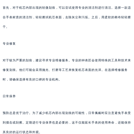
首先，对于机芯内部出现的轻微划痕，可以尝试使用专业的清洁剂进行清洁。选择一款适
合手表材质的清洁剂，轻轻擦拭机芯表面，去除灰尘和污垢。之后，用柔软的棉布轻轻擦
干。
专业修复
对于较为严重的划痕，建议寻求专业维修服务。专业的钟表匠会使用特殊的工具和技术来
修复划痕。他们可能会采用抛光、打磨等工艺来恢复机芯表面的光泽。在选择维修服务
时，请确保选择有良好口碑的专业机构。
日常保养
预防总是优于治疗。为了减少机芯内部出现划痕的可能性，日常佩戴时应注意避免手表受
到撞击或刮擦。定期进行专业保养也是必要的，这不仅能延长手表的使用寿命，还能保持
其良好的运行状态和外观。