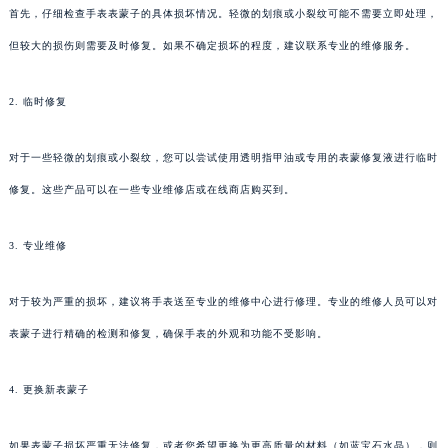
首先，仔细检查手表表蒙子的具体损坏情况。轻微的划痕或小裂纹可能不需要立即处理，
但较大的损伤则需要及时修复。如果不确定损坏的程度，建议联系专业的维修服务。
2. 临时修复
对于一些轻微的划痕或小裂纹，您可以尝试使用透明指甲油或专用的表蒙修复液进行临时
修复。这些产品可以在一些专业维修店或在线商店购买到。
3. 专业维修
对于较为严重的损坏，建议将手表送至专业的维修中心进行修理。专业的维修人员可以对
表蒙子进行精确的检测和修复，确保手表的外观和功能不受影响。
4. 更换新表蒙子
如果表蒙子损坏严重无法修复，或者您希望更换为更高质量的材料（如蓝宝石水晶），则