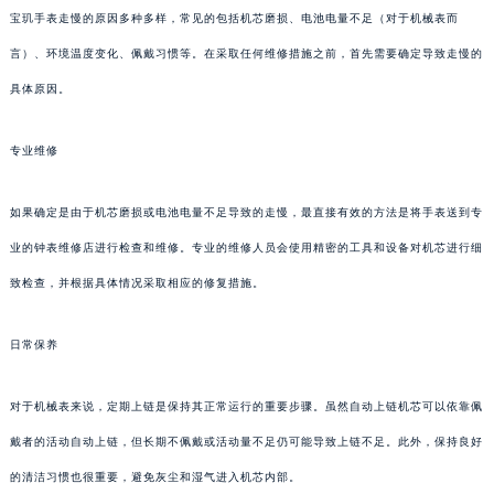
宝玑手表走慢的原因多种多样，常见的包括机芯磨损、电池电量不足（对于机械表而
言）、环境温度变化、佩戴习惯等。在采取任何维修措施之前，首先需要确定导致走慢的
具体原因。
专业维修
如果确定是由于机芯磨损或电池电量不足导致的走慢，最直接有效的方法是将手表送到专
业的钟表维修店进行检查和维修。专业的维修人员会使用精密的工具和设备对机芯进行细
致检查，并根据具体情况采取相应的修复措施。
日常保养
对于机械表来说，定期上链是保持其正常运行的重要步骤。虽然自动上链机芯可以依靠佩
戴者的活动自动上链，但长期不佩戴或活动量不足仍可能导致上链不足。此外，保持良好
的清洁习惯也很重要，避免灰尘和湿气进入机芯内部。