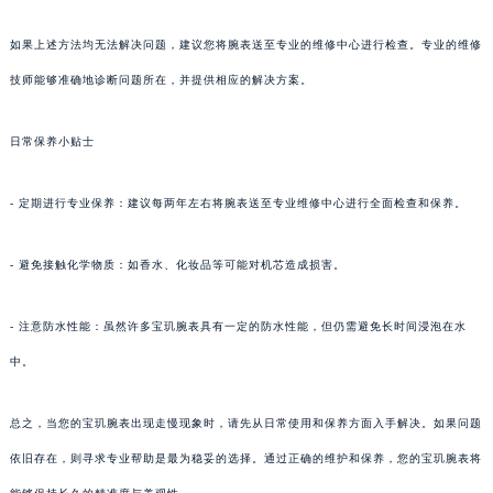
如果上述方法均无法解决问题，建议您将腕表送至专业的维修中心进行检查。专业的维修
技师能够准确地诊断问题所在，并提供相应的解决方案。
日常保养小贴士
- 定期进行专业保养：建议每两年左右将腕表送至专业维修中心进行全面检查和保养。
- 避免接触化学物质：如香水、化妆品等可能对机芯造成损害。
- 注意防水性能：虽然许多宝玑腕表具有一定的防水性能，但仍需避免长时间浸泡在水
中。
总之，当您的宝玑腕表出现走慢现象时，请先从日常使用和保养方面入手解决。如果问题
依旧存在，则寻求专业帮助是最为稳妥的选择。通过正确的维护和保养，您的宝玑腕表将