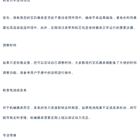
检查日常使用情况
首先，请检查您的宝玑腕表是否处于最佳使用环境中。确保手表远离磁场，避免长时间暴
露在高温或低温环境中。此外，定期清洁表带和机芯也是保持腕表正常运行的重要步骤。
调整时间
如果只是轻微走慢，您可以尝试自己调整时间。大多数现代宝玑腕表都配备了方便的时间
调整功能。请参考用户手册中的说明进行操作。
检查电池或发条
对于机械腕表而言，发条的张力直接影响走时精度。如果电池电量不足或发条松动，则可
能导致走时变慢。机械腕表需要定期上链以保证动力充足。
专业维修