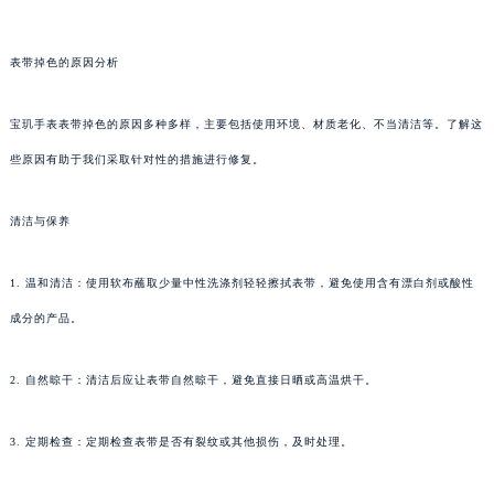
表带掉色的原因分析
宝玑手表表带掉色的原因多种多样，主要包括使用环境、材质老化、不当清洁等。了解这
些原因有助于我们采取针对性的措施进行修复。
清洁与保养
1. 温和清洁：使用软布蘸取少量中性洗涤剂轻轻擦拭表带，避免使用含有漂白剂或酸性
成分的产品。
2. 自然晾干：清洁后应让表带自然晾干，避免直接日晒或高温烘干。
3. 定期检查：定期检查表带是否有裂纹或其他损伤，及时处理。