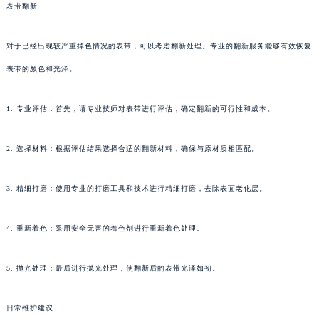
表带翻新
对于已经出现较严重掉色情况的表带，可以考虑翻新处理。专业的翻新服务能够有效恢复
表带的颜色和光泽。
1. 专业评估：首先，请专业技师对表带进行评估，确定翻新的可行性和成本。
2. 选择材料：根据评估结果选择合适的翻新材料，确保与原材质相匹配。
3. 精细打磨：使用专业的打磨工具和技术进行精细打磨，去除表面老化层。
4. 重新着色：采用安全无害的着色剂进行重新着色处理。
5. 抛光处理：最后进行抛光处理，使翻新后的表带光泽如初。
日常维护建议