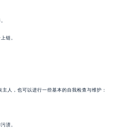
。
养。
立即预约
分上链。
提前预约免排队，到店即享服务
预约时间有变无需取消，可随时重新预约
表主人，也可以进行一些基本的自我检查与维护：
和污渍。