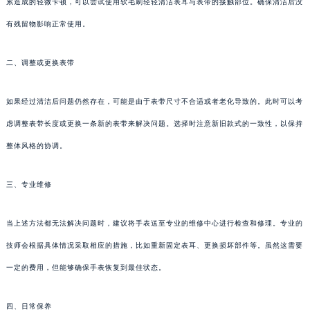
累造成的轻微卡顿，可以尝试使用软毛刷轻轻清洁表耳与表带的接触部位。确保清洁后没
有残留物影响正常使用。
二、调整或更换表带
如果经过清洁后问题仍然存在，可能是由于表带尺寸不合适或者老化导致的。此时可以考
虑调整表带长度或更换一条新的表带来解决问题。选择时注意新旧款式的一致性，以保持
整体风格的协调。
三、专业维修
当上述方法都无法解决问题时，建议将手表送至专业的维修中心进行检查和修理。专业的
技师会根据具体情况采取相应的措施，比如重新固定表耳、更换损坏部件等。虽然这需要
一定的费用，但能够确保手表恢复到最佳状态。
四、日常保养