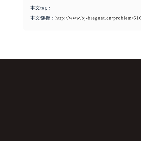
本文tag：
本文链接：
http://www.bj-breguet.cn/problem/61