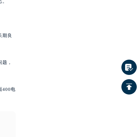
态。
长期良
问题，
400电