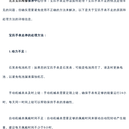
北京宝玑维修
保养中心
分享：宝玑手表走停该如何处理？宝玑手表不走的情况是很常
见的问题，但确实需要避免使用不正确的方法来解决。以下是关于宝玑手表不走的原因和
处理方法的详细信息。
宝玑手表走停的处理方法：
1.动力不足：
石英表电池耗尽：如果您的宝玑手表是石英表，可能是电池用尽了。请及时更换电
池，以避免电池漏液腐蚀机芯。
手动机械表未及时上链：手动机械表需要定期上链，确保手表有足够的能量运行24小
时。每天同一时间上链可以帮助保持手表的准确性。
自动机械表佩戴时间不足：自动机械表需要足够的佩戴时间来驱动自动陀转动产生能
量。建议每天佩戴时间不少于8小时。