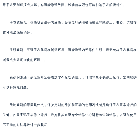
果手表受到碰撞或掉落，也可能导致故障。松动的表冠也可能影响手表的密封性。
手表被磁化：强磁场会使手表受磁，影响走时的准确性甚至导致停止。电器、按钮等
都可能是强磁场源。
生锈问题：宝玑手表暴露在潮湿环境中可能导致内部零件生锈。请避免将手表暴露在
潮湿或大温度变化的环境中。
缺少润滑油：缺乏润滑油会增加零件运动的阻力，可能导致手表停止运行。定期维护
可以解决此问题。
无论问题的原因是什么，保持定期的维护和正确的使用习惯都是确保手表正常运行的
关键。如果宝玑手表停止运行，最好将其送至专业维修中心进行检查和维修，以避免使用
不正确的方法导致进一步损坏。