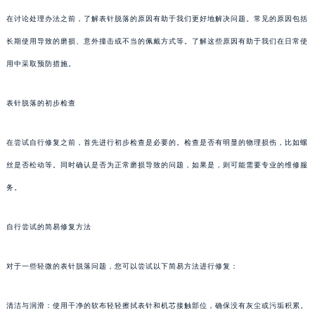
在讨论处理办法之前，了解表针脱落的原因有助于我们更好地解决问题。常见的原因包括
长期使用导致的磨损、意外撞击或不当的佩戴方式等。了解这些原因有助于我们在日常使
用中采取预防措施。
表针脱落的初步检查
在尝试自行修复之前，首先进行初步检查是必要的。检查是否有明显的物理损伤，比如螺
丝是否松动等。同时确认是否为正常磨损导致的问题，如果是，则可能需要专业的维修服
务。
自行尝试的简易修复方法
对于一些轻微的表针脱落问题，您可以尝试以下简易方法进行修复：
清洁与润滑：使用干净的软布轻轻擦拭表针和机芯接触部位，确保没有灰尘或污垢积累。