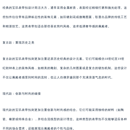
经典的宝玑表带扣设计简洁大方，通常采用金属材质，表面经过精细打磨和抛光处理。这
些扣件往往带有品牌标志性的装饰元素，如玑镂刻花或微雕图案，彰显出品牌的传统工艺
和精湛技艺。这类表带扣适合那些喜欢简约风格、追求低调奢华感的佩戴者。
复古款：重现历史之美
复古款的宝玑表带扣则更加注重还原历史经典的设计元素。它们可能模仿18世纪至19世
纪初钟表上的装饰风格，如精美的雕刻、复杂的几何图案或是复古的锁扣机制。这些设计
不仅让佩戴者感受到时间的流转，也让人仿佛穿越回那个充满浪漫气息的时代。
现代款：创新与时尚的碰撞
现代款的宝玑表带扣则更加注重创新与时尚感的结合。它们可能采用独特的材料（如陶
瓷、橡胶或特殊合金），并结合流线型的设计理念。这种类型的表带扣不仅能够适应各种
不同的场合需求，还能展现出佩戴者的个性与品味。