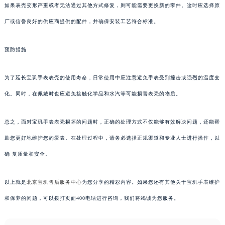
如果表壳变形严重或者无法通过其他方式修复，则可能需要更换新的零件。这时应选择原
厂或信誉良好的供应商提供的配件，并确保安装工艺符合标准。
预防措施
为了延长宝玑手表表壳的使用寿命，日常使用中应注意避免手表受到撞击或强烈的温度变
化。同时，在佩戴时也应避免接触化学品和水汽等可能损害表壳的物质。
总之，面对宝玑手表表壳损坏的问题时，正确的处理方式不仅能够有效解决问题，还能帮
助您更好地维护您的爱表。在处理过程中，请务必选择正规渠道和专业人士进行操作，以
确 复质量和安全。
以上就是
北京宝玑售后服务中心
为您分享的精彩内容。如果您还有其他关于宝玑手表维护
和保养的问题，可以拨打页面400电话进行咨询，我们将竭诚为您服务。