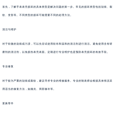
首先，了解手表表壳损坏的具体类型是解决问题的第一步。常见的损坏类型包括划痕、裂
纹、变形等。不同类型的损坏可能需要不同的处理方法。
清洁与维护
对于轻微的划痕或污渍，可以先尝试使用软布和温和的清洁剂进行清洁。避免使用含有研
磨剂的清洁剂，以免损伤表壳表面。定期进行专业维护也是预防表壳损坏的有效手段。
专业修复
对于较为严重的划痕或裂纹，建议寻求专业的维修服务。专业的制表师会根据具体情况采
用适当的修复方法，如抛光、局部修补等。
更换零件