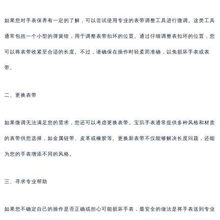
如果您对手表保养有一定的了解，可以尝试使用专业的表带调整工具进行微调。这类工具
通常包括一个小型的弹簧钳，用于调整表带扣环的位置。通过仔细调整表扣环的位置，您
可以将表带收紧至合适的长度。不过，请确保在操作时轻柔而准确，以免损坏手表或表
带。
二、更换表带
如果微调无法满足您的需求，您还可以考虑更换表带。宝玑手表通常提供多种风格和材质
的表带供您选择，如金属链带、皮革或橡胶等。更换新表带不仅能够解决长度问题，还能
为您的手表增添不同的风格。
三、寻求专业帮助
如果您不确定自己的操作是否正确或担心可能损坏手表，最安全的做法是将手表送到专业