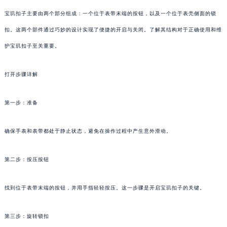
宝玑扣子主要由两个部分组成：一个位于表带末端的按钮，以及一个位于表壳侧面的锁
扣。这两个部件通过巧妙的设计实现了便捷的开启与关闭。了解其结构对于正确使用和维
护宝玑扣子至关重要。
打开步骤详解
第一步：准备
确保手表和表带都处于静止状态，避免在操作过程中产生意外滑动。
第二步：按压按钮
找到位于表带末端的按钮，并用手指轻轻按压。这一步骤是开启宝玑扣子的关键。
第三步：旋转锁扣