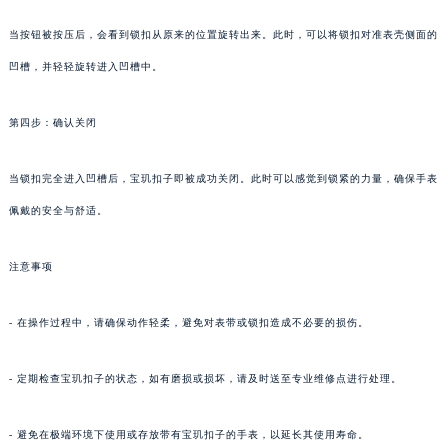
当按钮被按压后，会看到锁扣从原来的位置旋转出来。此时，可以将锁扣对准表壳侧面的
凹槽，并轻轻旋转进入凹槽中。
第四步：确认关闭
当锁扣完全进入凹槽后，宝玑扣子即被成功关闭。此时可以感觉到锁紧的力量，确保手表
佩戴的安全与舒适。
注意事项
- 在操作过程中，请确保动作轻柔，避免对表带或锁扣造成不必要的损伤。
- 定期检查宝玑扣子的状态，如有磨损或损坏，请及时送至专业维修点进行处理。
- 避免在极端环境下使用或存放带有宝玑扣子的手表，以延长其使用寿命。