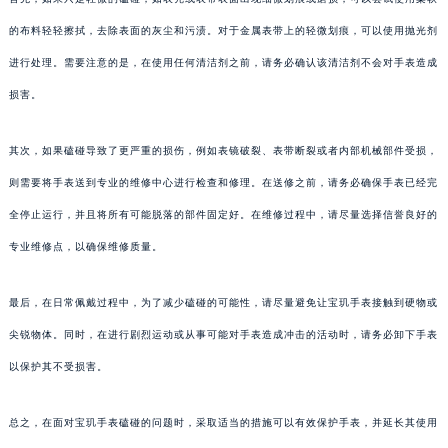
的布料轻轻擦拭，去除表面的灰尘和污渍。对于金属表带上的轻微划痕，可以使用抛光剂
进行处理。需要注意的是，在使用任何清洁剂之前，请务必确认该清洁剂不会对手表造成
损害。
其次，如果磕碰导致了更严重的损伤，例如表镜破裂、表带断裂或者内部机械部件受损，
则需要将手表送到专业的维修中心进行检查和修理。在送修之前，请务必确保手表已经完
全停止运行，并且将所有可能脱落的部件固定好。在维修过程中，请尽量选择信誉良好的
专业维修点，以确保维修质量。
最后，在日常佩戴过程中，为了减少磕碰的可能性，请尽量避免让宝玑手表接触到硬物或
尖锐物体。同时，在进行剧烈运动或从事可能对手表造成冲击的活动时，请务必卸下手表
以保护其不受损害。
总之，在面对宝玑手表磕碰的问题时，采取适当的措施可以有效保护手表，并延长其使用