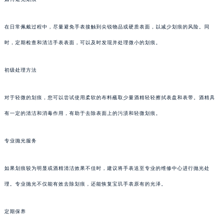
在日常佩戴过程中，尽量避免手表接触到尖锐物品或硬质表面，以减少划痕的风险。同
时，定期检查和清洁手表表面，可以及时发现并处理微小的划痕。
初级处理方法
对于轻微的划痕，您可以尝试使用柔软的布料蘸取少量酒精轻轻擦拭表盘和表带。酒精具
有一定的清洁和消毒作用，有助于去除表面上的污渍和轻微划痕。
专业抛光服务
如果划痕较为明显或酒精清洁效果不佳时，建议将手表送至专业的维修中心进行抛光处
理。专业抛光不仅能有效去除划痕，还能恢复宝玑手表原有的光泽。
定期保养