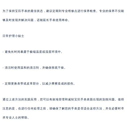
为了保持宝玑手表的最佳状态，建议定期到专业维修点进行保养检查。专业的保养不仅能
够及时发现并解决问题，还能延长手表使用寿命。
日常护理小贴士
- 避免长时间暴露于极端温度或湿度环境中。
- 清洁时使用温和的清洁剂，并确保彻底干燥。
- 定期更换表带或皮革部分，以减少摩擦造成的损伤。
通过上述方法的实践应用，您可以有效地管理和减轻宝玑手表表面出现的划痕问题。值得
注意的是，在进行任何处理之前，请确保了解您的手表是否适合这些方法，并在必要时寻
求专业人士的帮助。