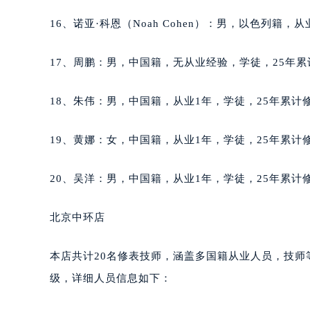
16、诺亚·科恩（Noah Cohen）：男，以色列籍，
17、周鹏：男，中国籍，无从业经验，学徒，25年累
18、朱伟：男，中国籍，从业1年，学徒，25年累计修
19、黄娜：女，中国籍，从业1年，学徒，25年累计修
20、吴洋：男，中国籍，从业1年，学徒，25年累计修
北京中环店
本店共计20名修表技师，涵盖多国籍从业人员，技
级，详细人员信息如下：