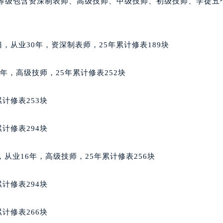
师等级包含资深制表师、高级技师、中级技师、初级技师、学徒五
牙籍，从业30年，资深制表师，25年累计修表189块
16年，高级技师，25年累计修表252块
计修表253块
计修表294块
籍，从业16年，高级技师，25年累计修表256块
计修表294块
计修表266块