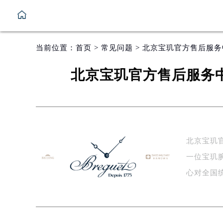
当前位置：
首页
>
常见问题
> 北京宝玑官方售后服务
北京宝玑官方售后服务中
北京宝玑
一位宝玑
心对全国