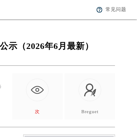
常见问题
示（2026年6月最新）
每
中
次
Breguet