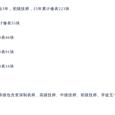
从业3年，初级技师，25年累计修表223块
计修表55块
表46块
表91块
表16块
师等级包含资深制表师、高级技师、中级技师、初级技师、学徒五