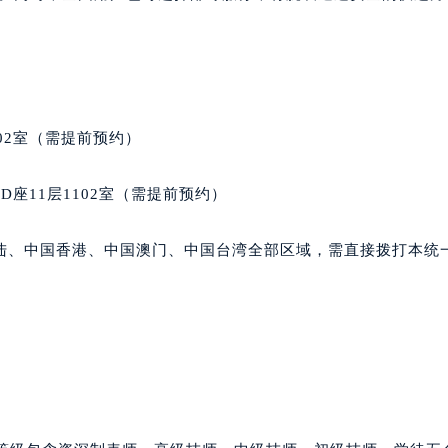
02室（需提前预约）
座11层1102室（需提前预约）
陆、中国香港、中国澳门、中国台湾全部区域，需直接拨打本统