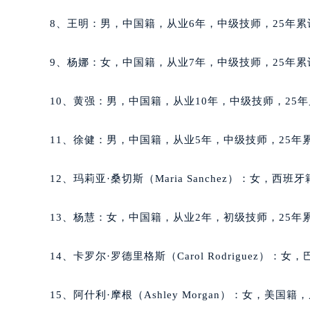
8、王明：男，中国籍，从业6年，中级技师，25年累
9、杨娜：女，中国籍，从业7年，中级技师，25年累
10、黄强：男，中国籍，从业10年，中级技师，25年
11、徐健：男，中国籍，从业5年，中级技师，25年累
12、玛莉亚·桑切斯（Maria Sanchez）：女，西
13、杨慧：女，中国籍，从业2年，初级技师，25年累
14、卡罗尔·罗德里格斯（Carol Rodriguez）
15、阿什利·摩根（Ashley Morgan）：女，美国