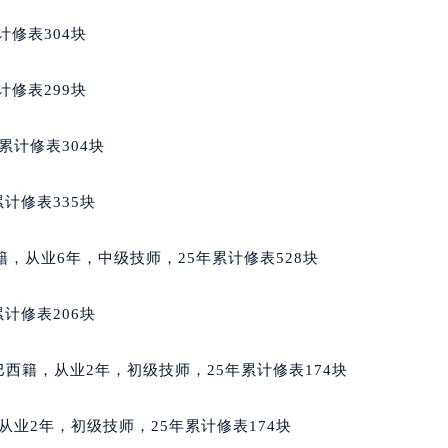
计修表304块
计修表299块
累计修表304块
计修表335块
班牙籍，从业6年，中级技师，25年累计修表528块
计修表206块
：女，巴西籍，从业2年，初级技师，25年累计修表174块
籍，从业2年，初级技师，25年累计修表174块