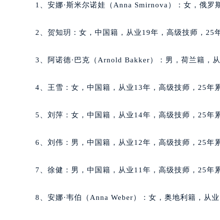
1、安娜·斯米尔诺娃（Anna Smirnova）：女，
2、贺知玥：女，中国籍，从业19年，高级技师，25年
3、阿诺德·巴克（Arnold Bakker）：男，荷兰籍
4、王雪：女，中国籍，从业13年，高级技师，25年累
5、刘萍：女，中国籍，从业14年，高级技师，25年累
6、刘伟：男，中国籍，从业12年，高级技师，25年累
7、徐健：男，中国籍，从业11年，高级技师，25年累
8、安娜·韦伯（Anna Weber）：女，奥地利籍，从