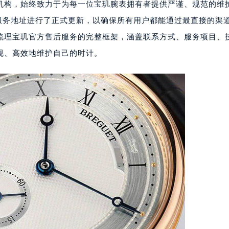
机构，始终致力于为每一位宝玑腕表拥有者提供严谨、规范的维
及服务地址进行了正式更新，以确保所有用户都能通过最直接的渠
梳理宝玑官方售后服务的完整框架，涵盖联系方式、服务项目、
规、高效地维护自己的时计。